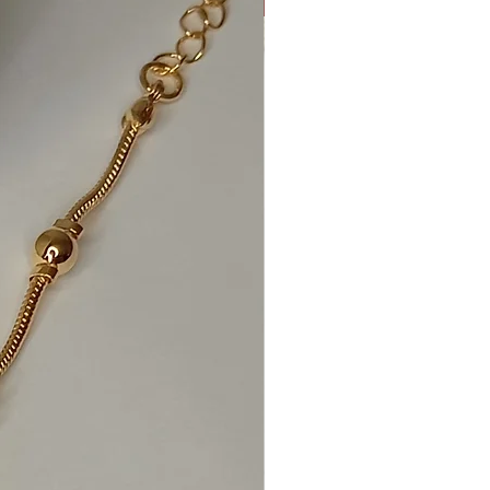
New
ionar ao carrinho