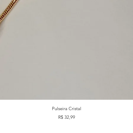
Visualização rápida
Pulseira Cristal
Preço
R$ 32,99