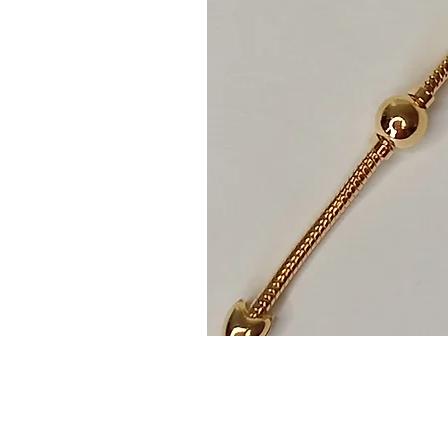
Folheado a prata 925
Design corações