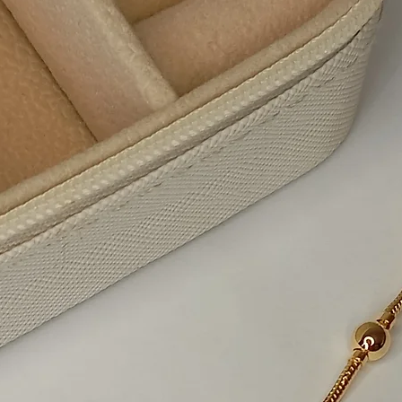
SKU: 136
Preço
R$ 35,99
Quantidade
*
Adic