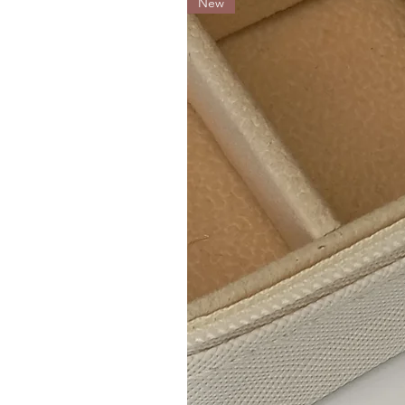
New
Folheado a ouro 18k