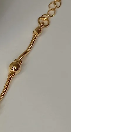
New
ionar ao carrinho