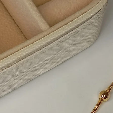
SKU: 110
Preço
R$ 22,99
Quantidade
*
Adic