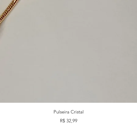
Visualização rápida
Pulseira Cristal
Preço
R$ 32,99