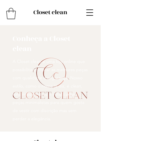
Closet clean
Conheça a Closet
clean
A Closet clean é uma loja online que
possibilita comprar as melhores peças
com qualidade e segurança. Nosso
estilo, como o nome já diz, é
clean
,
tons mais neutros e sofisticados,
peças minimalistas para quem gosta
de vestir com discrição mas sem
perder a elegância.