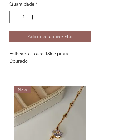
Quantidade
*
Adicionar ao carrinho
Folheado a ouro 18k e prata
Dourado
New
New